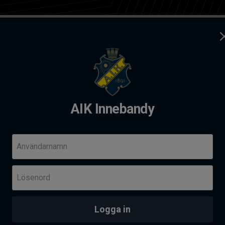
ag
Kontakt
dy
AIK Innebandy
andy Summer camp 2026
Komm
Användarnamn
Fre 14
Lösenord
Her
Skä
PROVTRÄNING - AIK AKADEMI I SOLNAHALLEN
an
Logga in
Senas