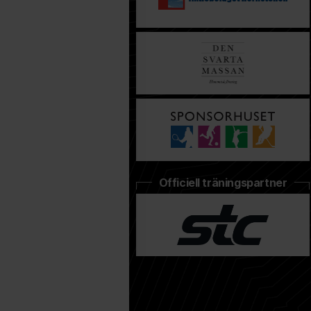
Officiell träningspartner