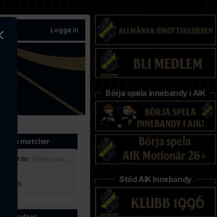
Logga in
Börja spela innebandy i AIK
ande matcher
 aug 19:00
| Träningsmatcher
r
Stöd AIK Innebandy
lby IBK
te resultat