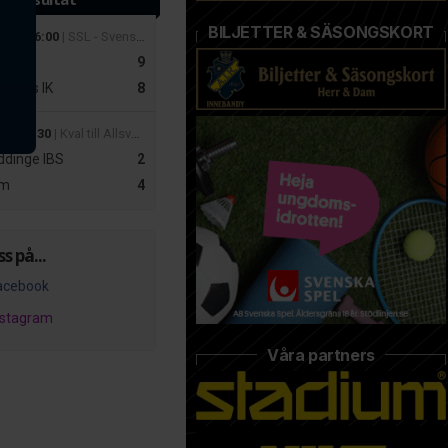
BILJETTER & SÄSONGSKORT
 mar 16:00
| SSL - Svenska Superligan Herrar
r
9
slätts IK
8
apr 19:30
| Kval till Allsvenskan Dam – Playoff 2
dinge IBS
2
m
4
ss på...
acebook
nstagram
Våra partners