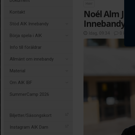
Dokument
Herr
Noél Alm Joha
Kontakt
Innebandys 
Stöd AIK Innebandy
Idag, 09:34
0 komm
Börja spela i AIK
Info till föräldrar
Allmänt om innebandy
Material
Om AIK IBF
SummerCamp 2026
Biljetter/Säsongskort
Instagram AIK Dam