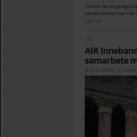
Christer har en gedigen b
Senast kommer han från Sir
Läs mer
Herr
AIK Inneband
samarbete m
20 jul, 08:54
0 komm