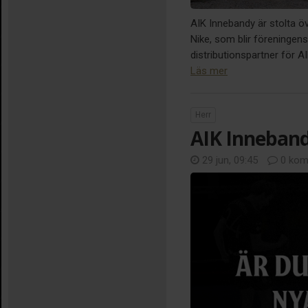
AIK Innebandy är stolta ö
Nike, som blir föreningens 
distributionspartner för 
Läs mer
Herr
AIK Inneband
29 jun, 09:45
0 kom