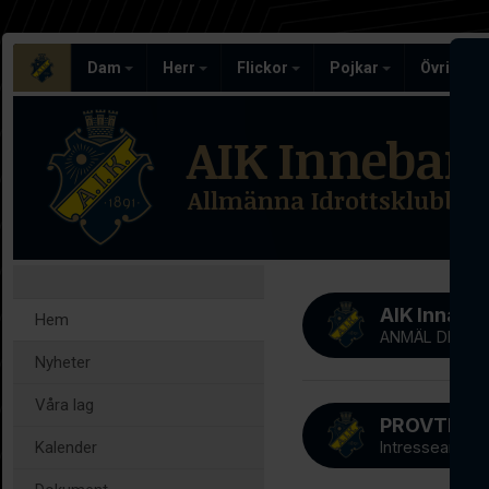
Dam
Herr
Flickor
Pojkar
Övriga l
AIK Inneban
Allmänna Idrottsklubben
AIK Innab
Hem
ANMÄL DIG NU
Nyheter
Våra lag
Kalender
Intresseanmäl