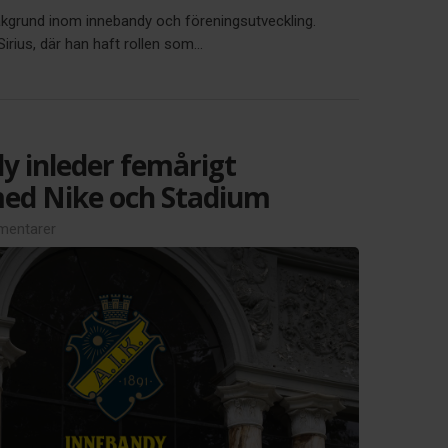
akgrund inom innebandy och föreningsutveckling.
ius, där han haft rollen som...
y inleder femårigt
ed Nike och Stadium
entarer