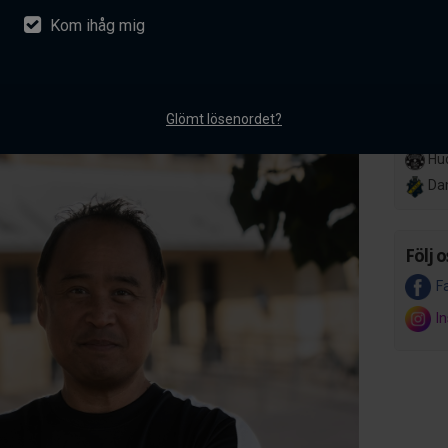
Kom ihåg mig
nsson ansluter till AIK
Lör 14
Her
akademiverksamhet
Hov
entarer
Glömt lösenordet?
Ons 8 
Hud
Da
Följ o
F
I