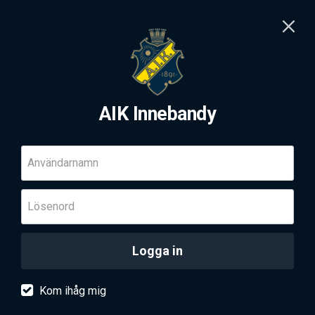
AIK Innebandy
Användarnamn
Lösenord
Logga in
Kom ihåg mig