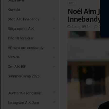
Dokument
Herr
Noél Alm Joha
Kontakt
Innebandys 
Stöd AIK Innebandy
6 aug, 09:34
0 kom
Börja spela i AIK
Info till föräldrar
Allmänt om innebandy
Material
Om AIK IBF
SummerCamp 2026
Biljetter/Säsongskort
Instagram AIK Dam