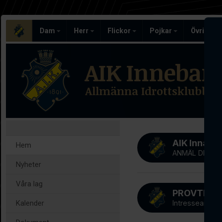
Dam
Herr
Flickor
Pojkar
Övriga l
AIK Inneban
Allmänna Idrottsklubben
AIK Innab
Hem
ANMÄL DIG NU
Nyheter
Våra lag
Kalender
Intresseanmäl