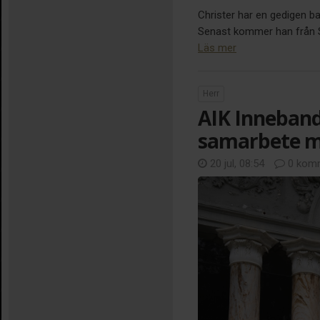
Christer har en gedigen b
Senast kommer han från Sir
Läs mer
Herr
AIK Inneband
samarbete m
20 jul, 08:54
0 komm