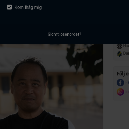
Kom ihåg mig
nsson ansluter till AIK
Lör 14
Her
akademiverksamhet
Hov
mentarer
Glömt lösenordet?
Ons 8 
Hud
Da
Följ o
F
I