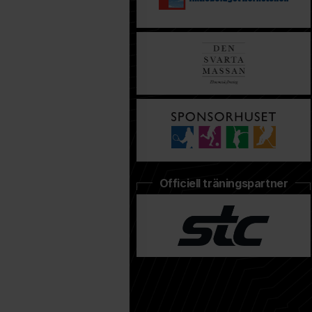
Officiell träningspartner