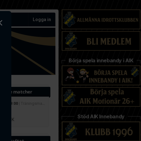
Logga in
Börja spela innebandy i AIK
ande matcher
 aug 19:00
| Träningsmatcher
r
Stöd AIK Innebandy
lby IBK
te resultat