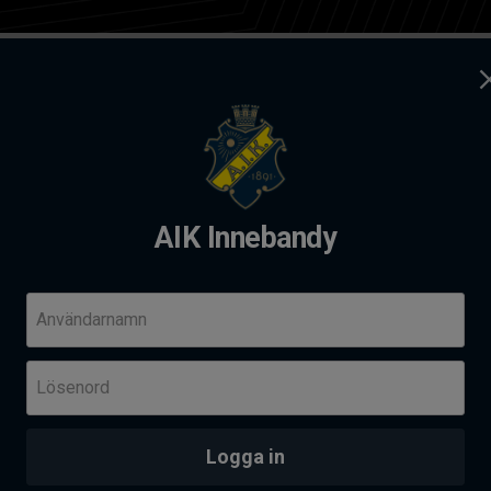
ag
Kontakt
dy
AIK Innebandy
andy Summer camp 2026
Komm
Användarnamn
Fre 14
Lösenord
Her
Skä
PROVTRÄNING - AIK AKADEMI I SOLNAHALLEN
an
Logga in
Senas