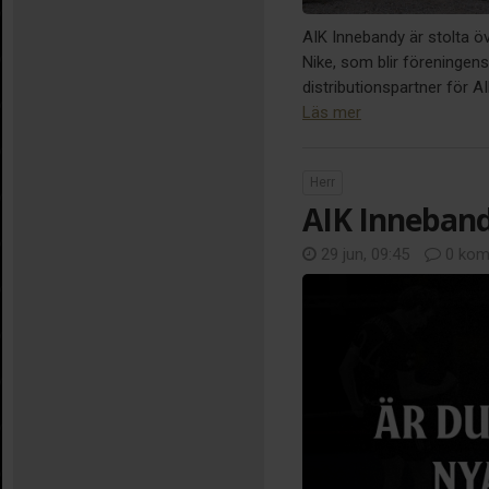
AIK Innebandy är stolta ö
Nike, som blir föreningens 
distributionspartner för 
Läs mer
Herr
AIK Inneband
29 jun, 09:45
0 kom