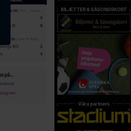
BILJETTER & SÄSONGSKORT
 mar 16:00
| SSL - Svenska Superligan Herrar
r
9
slätts IK
8
apr 19:30
| Kval till Allsvenskan Dam – Playoff 2
dinge IBS
2
m
4
ss på...
acebook
nstagram
Våra partners