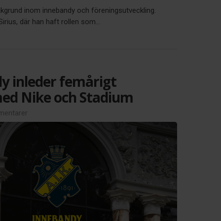
akgrund inom innebandy och föreningsutveckling.
ius, där han haft rollen som...
y inleder femårigt
ed Nike och Stadium
entarer