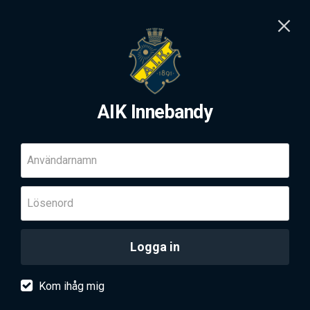
AIK Innebandy
Användarnamn
Lösenord
Logga in
Kom ihåg mig