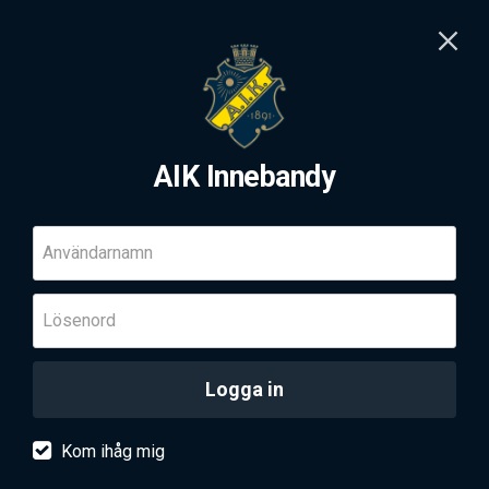
AIK Innebandy
Användarnamn
Lösenord
Logga in
Kom ihåg mig