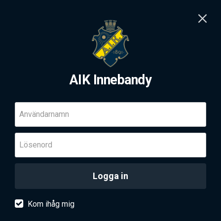
AIK Innebandy
Användarnamn
Lösenord
Logga in
Kom ihåg mig