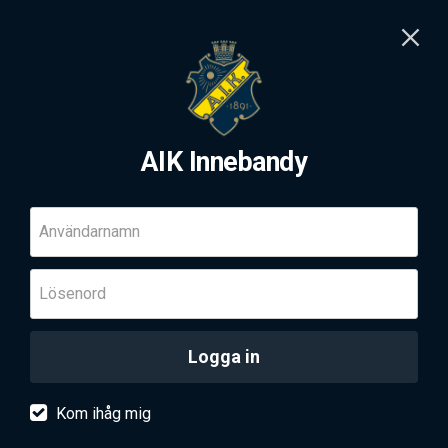
AIK Innebandy
Användarnamn
Lösenord
Logga in
Kom ihåg mig