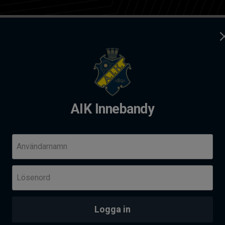
ag
Kontakt
dy
AIK Innebandy
andy Summer camp 2026
Komm
Användarnamn
Fre 14
Lösenord
Her
Skä
PROVTRÄNING - AIK AKADEMI I SOLNAHALLEN
an
Logga in
Senas