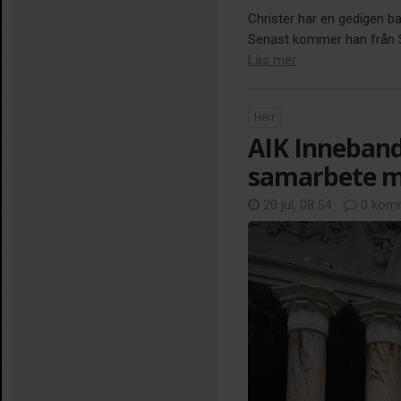
Christer har en gedigen b
Senast kommer han från Sir
Läs mer
Herr
AIK Inneband
samarbete m
20 jul, 08:54
0 komm