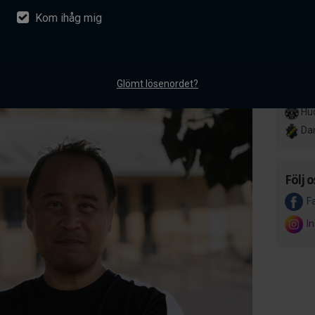
Kom ihåg mig
nsson ansluter till AIK
Lör 14
Her
akademiverksamhet
Hov
ntarer
Glömt lösenordet?
Ons 8 
Hud
Da
Följ o
F
I