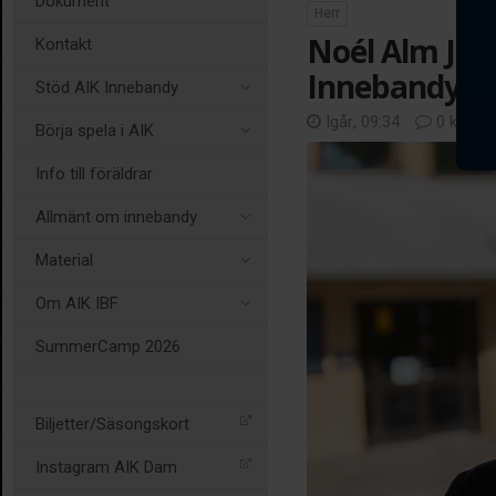
Dokument
Herr
Noél Alm Joha
Kontakt
Innebandys 
Stöd AIK Innebandy
Igår, 09:34
0 komme
Börja spela i AIK
Info till föräldrar
Allmänt om innebandy
Material
Om AIK IBF
SummerCamp 2026
Biljetter/Säsongskort
Instagram AIK Dam