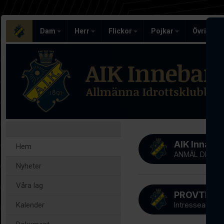
Dam
Herr
Flickor
Pojkar
Övriga l
AIK Inneban
Allmänna Idrottsklubben
AIK Innab
Hem
ANMÄL DIG NU
Nyheter
Våra lag
Kalender
Intresseanmäl