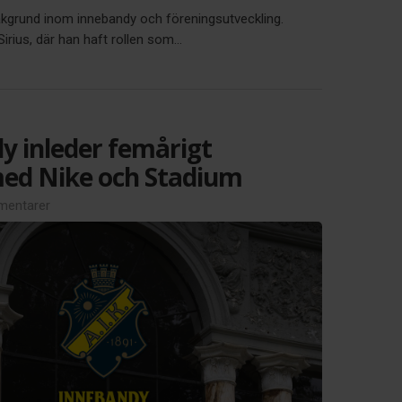
akgrund inom innebandy och föreningsutveckling.
ius, där han haft rollen som...
y inleder femårigt
ed Nike och Stadium
entarer