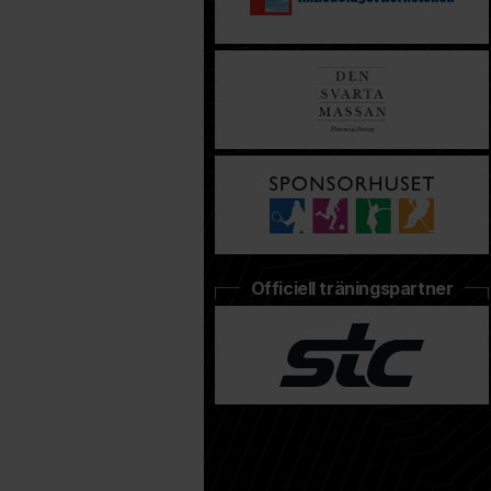
Officiell träningspartner