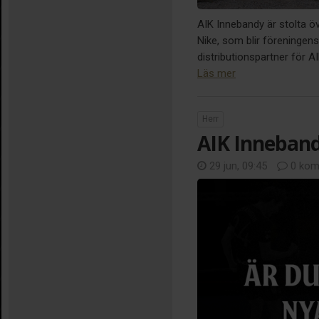
AIK Innebandy är stolta ö
Nike, som blir föreningens 
distributionspartner för 
Läs mer
Herr
AIK Inneband
29 jun, 09:45
0 kom