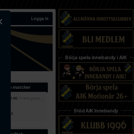
Logga in
Börja spela innebandy i AIK
ande matcher
 aug 19:00
| Träningsmatcher
r
Stöd AIK Innebandy
lby IBK
te resultat