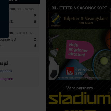
BILJETTER & SÄSONGSKORT
 mar 16:00
| SSL - Svenska Superligan Herrar
r
9
slätts IK
8
apr 19:30
| Kval till Allsvenskan Dam – Playoff 2
dinge IBS
2
m
4
ss på...
acebook
nstagram
Våra partners