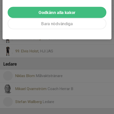
Godkänn alla kakor
83. Markus Svedereud
Bara nödvändiga
88. Hampus Hammarberg
94. Mikhail Dragunov
, HJ/JAS
99. Elvis Holst
, HJ/JAS
Ledare
Niklas Blom
Målvaktstränare
Mikael Qvarnström
Coach Herrar B
Stefan Wallberg
Ledare