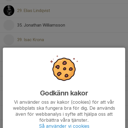
29. Elias Lindqvist
35. Jonathan Williamsson
39. Isac Krona
72. Ville Ström
77. Anton Wingård
79. Tim Bruno
Godkänn kakor
79. Adam Raushagen
Vi använder oss av kakor (cookies) för att vår
webbplats ska fungera bra för dig. De används
81. Sebastian Hansen
även för webbanalys i syfte att hjälpa oss att
förbättra våra tjänster.
Så använder vi cookies
82. Jesper Jutwreten