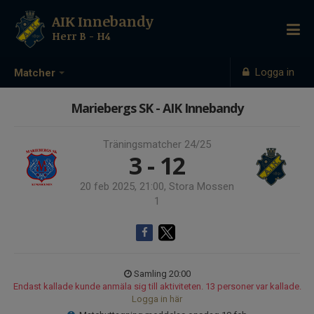
AIK Innebandy
Herr B - H4
Logga in
Matcher
Mariebergs SK - AIK Innebandy
Träningsmatcher 24/25
3 - 12
20 feb 2025, 21:00, Stora Mossen
1
Samling 20:00
Endast kallade kunde anmäla sig till aktiviteten. 13 personer var kallade.
Logga in här