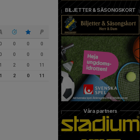
BILJETTER & SÄSONGSKORT
0
0
0
0
0
0
0
0
1
2
0
11
1
2
0
11
Våra partners