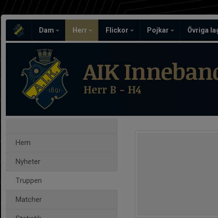
Dam
Herr
Flickor
Pojkar
Övriga l
AIK Inneban
Herr B - H4
Hem
Nyheter
Truppen
Matcher