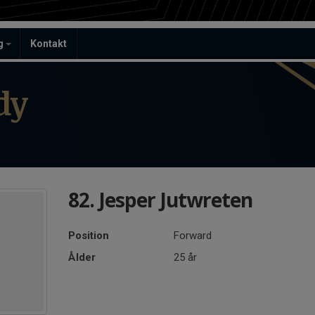
ag
Kontakt
dy
82. Jesper Jutwreten
Position
Forward
Ålder
25 år