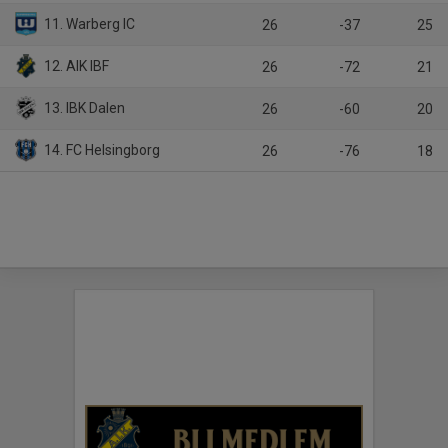
11. Warberg IC
26
-37
25
12. AIK IBF
26
-72
21
13. IBK Dalen
26
-60
20
14. FC Helsingborg
26
-76
18