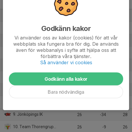
Herr
M
+/-
P
1. Storvreta IBK
26
92
66
Godkänn kakor
2. IBF Falun
26
80
63
Vi använder oss av kakor (cookies) för att vår
3. Växjö IBK
26
75
63
webbplats ska fungera bra för dig. De används
även för webbanalys i syfte att hjälpa oss att
4. Pixbo IBK
26
63
59
förbättra våra tjänster.
Så använder vi cookies
5. FBC Kalmarsund
26
16
44
6. Mullsjö AIS
26
2
42
Godkänn alla kakor
7. Linköping IBK
26
-7
42
Bara nödvändiga
8. Nykvarns IBF
26
-33
29
9. Jönköpings IK
26
-34
28
10. Team Thorengruppen SK
26
-9
26