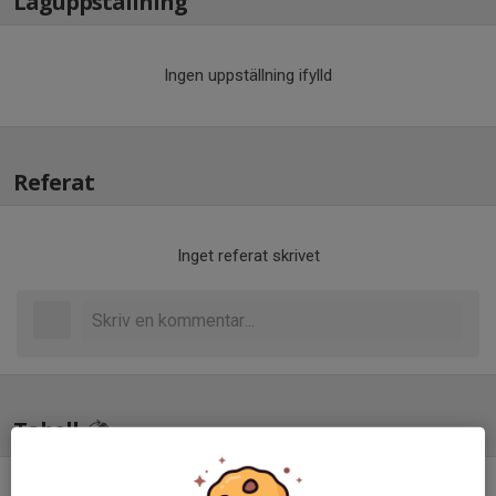
Laguppställning
Ingen uppställning ifylld
Referat
Inget referat skrivet
Tabell
SSL - Svenska Superligan