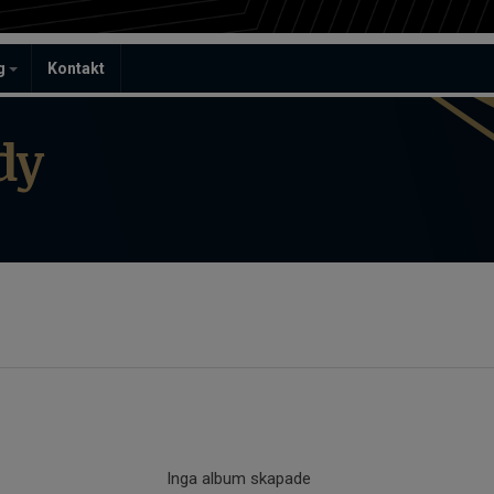
ag
Kontakt
dy
Inga album skapade