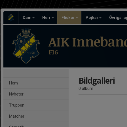
Dam
Herr
Flickor
Pojkar
Övriga l
AIK Inneban
F16
Bildgalleri
Hem
0 album
Nyheter
Truppen
Matcher