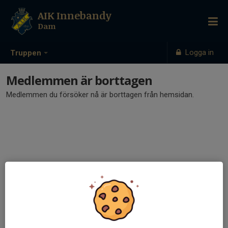
AIK Innebandy
Dam
Logga in
Truppen
Medlemmen är borttagen
Medlemmen du försöker nå är borttagen från hemsidan.