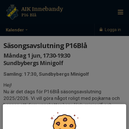
AIK Innebandy
P16 Blå
Logga in
Kalender
Säsongsavslutning P16Blå
Måndag 1 jun, 17:30-19:30
Sundbybergs Minigolf
Samling: 17:30, Sundbybergs Minigolf
Hej!
Nu är det dags för P16Blå säsongsavslutning
2025/2026. Vi vill göra något roligt med pojkarna och
hoppas att dem uppskattar korv, läsk, minigolf och
mjukglass. Lämna pojkarna vid Sundbybergs minigolf
som ligger mellan Råstasjön och Lötsjön. Vi startar vid
17:30 och räknar med avsluta runt 19:30.