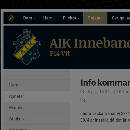
Dam
Herr
Flickor
Pojkar
Övriga l
AIK Inneban
P14 Vit
Info komman
Hem
26 apr, 18:34
0 kom
Nyheter
Hej,
Matcher
nästa vecka tränar vi 28/
Statistik
30/4 är inställd då det är 