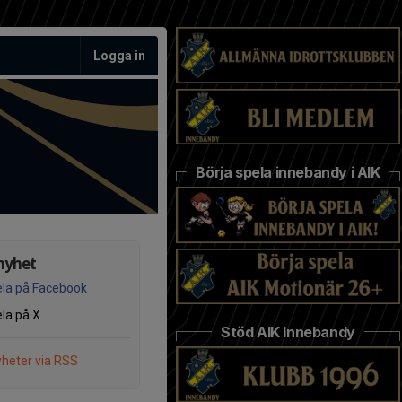
Logga in
Börja spela innebandy i AIK
nyhet
la på Facebook
la på X
Stöd AIK Innebandy
heter via RSS