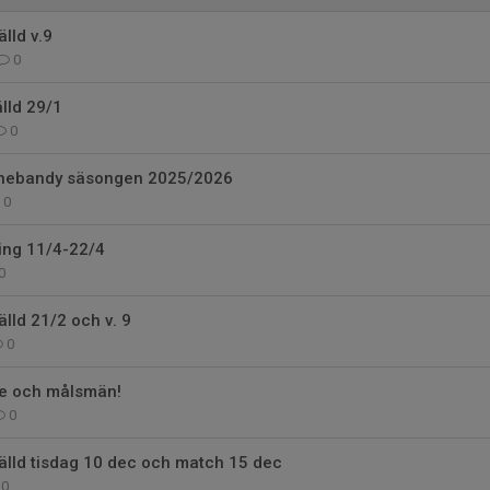
lld v.9
0
älld 29/1
0
innebandy säsongen 2025/2026
0
ing 11/4-22/4
0
älld 21/2 och v. 9
0
re och målsmän!
0
älld tisdag 10 dec och match 15 dec
0