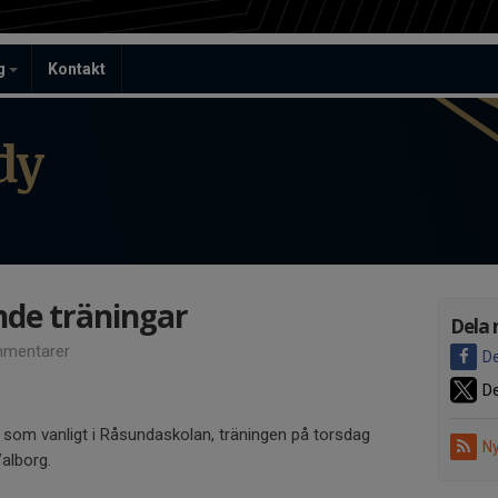
ag
Kontakt
dy
de träningar
Dela 
mentarer
De
De
4 som vanligt i Råsundaskolan, träningen på torsdag
Ny
Valborg.