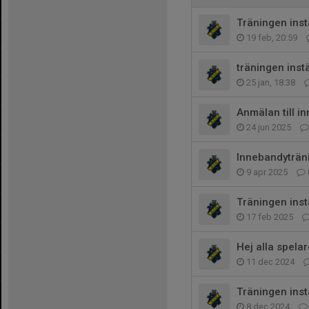
Träningen instä
19 feb, 20:59
träningen inst
25 jan, 18:38
Anmälan till 
24 jun 2025
Innebandyträn
9 apr 2025
Träningen inst
17 feb 2025
Hej alla spela
11 dec 2024
Träningen inst
8 dec 2024