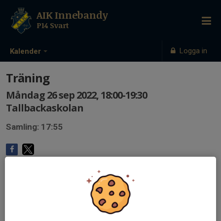
AIK Innebandy
P14 Svart
Logga in
Kalender
Träning
Måndag 26 sep 2022, 18:00-19:30
Tallbackaskolan
Samling: 17:55