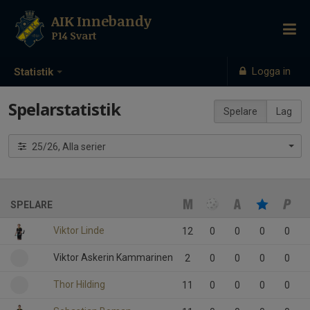
AIK Innebandy
P14 Svart
Logga in
Statistik
Spelarstatistik
Spelare
Lag
25/26, Alla serier
SPELARE
Viktor Linde
12
0
0
0
0
Viktor Askerin Kammarinen
2
0
0
0
0
Thor Hilding
11
0
0
0
0