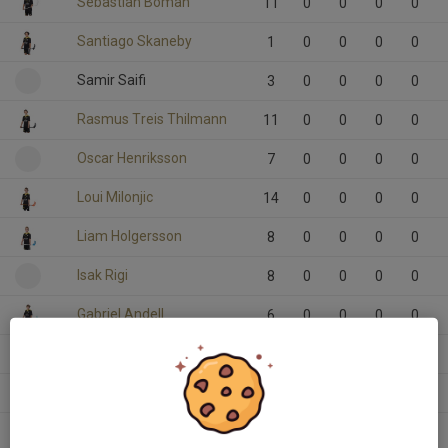
Sebastian Boman
11
0
0
0
0
Santiago Skaneby
1
0
0
0
0
Samir Saifi
3
0
0
0
0
Rasmus Treis Thilmann
11
0
0
0
0
Oscar Henriksson
7
0
0
0
0
Loui Milonjic
14
0
0
0
0
Liam Holgersson
8
0
0
0
0
Isak Rigi
8
0
0
0
0
Gabriel Andell
6
0
0
0
0
Filip Smiljic
12
0
0
0
0
Filip Jaksic Berg
1
0
0
0
0
27
Emil Norberg
3
0
0
0
0