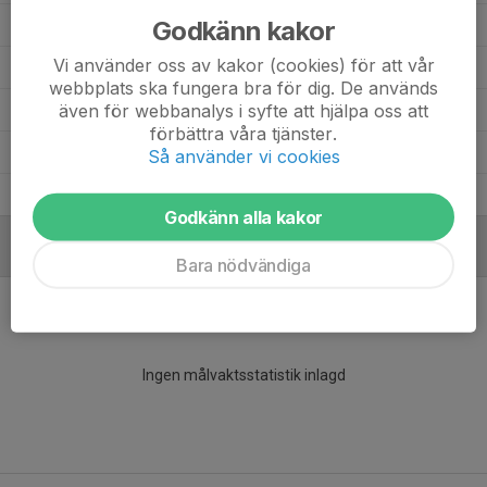
Godkänn kakor
Edwin Hagey
1
0
0
0
0
Vi använder oss av kakor (cookies) för att vår
Amadeus Falkenberg
10
0
0
0
0
webbplats ska fungera bra för dig. De används
även för webbanalys i syfte att hjälpa oss att
Alvin Kvickström
1
0
0
0
0
förbättra våra tjänster.
Alfred Hägg
4
0
0
0
0
Så använder vi cookies
Albin Eriksson
1
0
0
0
0
Godkänn alla kakor
MÅLVAKTER
Bara nödvändiga
Ingen målvaktsstatistik inlagd