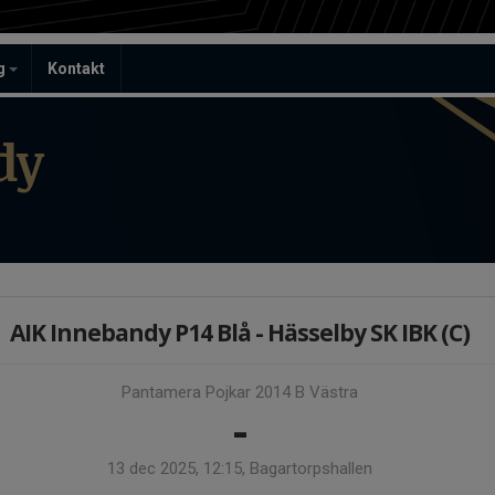
ag
Kontakt
dy
AIK Innebandy P14 Blå - Hässelby SK IBK (C)
Pantamera Pojkar 2014 B Västra
-
13 dec 2025, 12:15, Bagartorpshallen