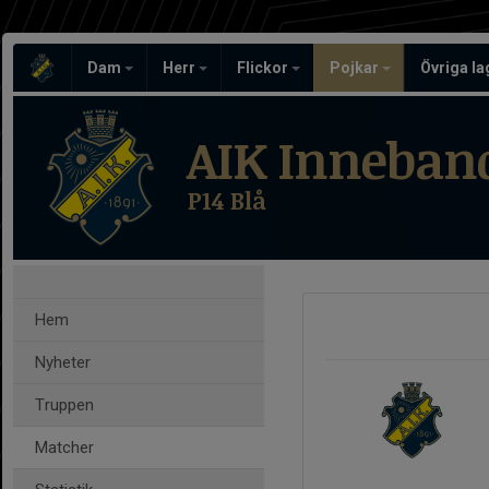
Dam
Herr
Flickor
Pojkar
Övriga l
AIK Inneban
P14 Blå
Hem
Nyheter
Truppen
Matcher