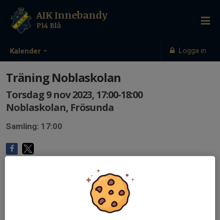
AIK Innebandy
P14 Blå
Logga in
Kalender
Träning Noblaskolan
Torsdag 9 nov 2023, 17:00-18:00
Noblaskolan, Frösunda
Samling: 17:00