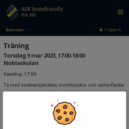
AIK Innebandy
P14 Blå
Logga in
Kalender
Träning
Torsdag 9 mar 2023, 17:00-18:00
Noblaskolan
Samling: 17:00
Ta med innebandyklubba, inomhusskor och vattenflaska