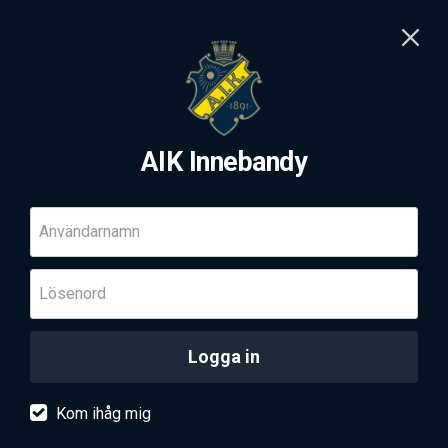
AIK Innebandy
Användarnamn
Lösenord
Logga in
Kom ihåg mig