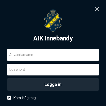
AIK Innebandy
Användarnamn
Lösenord
Logga in
Kom ihåg mig