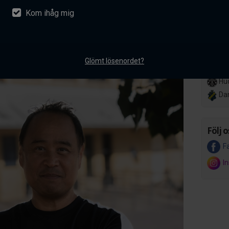
Kom ihåg mig
nsson ansluter till AIK
Lör 14
Her
akademiverksamhet
Hov
entarer
Glömt lösenordet?
Ons 8 
Hud
Da
Följ o
F
I