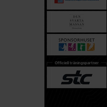
Officiell träningspartner