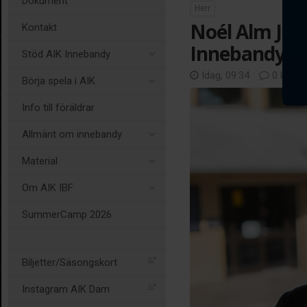
Dokument
Herr
Noél Alm Joha
Kontakt
Innebandys 
Stöd AIK Innebandy
Idag, 09:34
0 komm
Börja spela i AIK
Info till föräldrar
Allmänt om innebandy
Material
Om AIK IBF
SummerCamp 2026
Biljetter/Säsongskort
Instagram AIK Dam