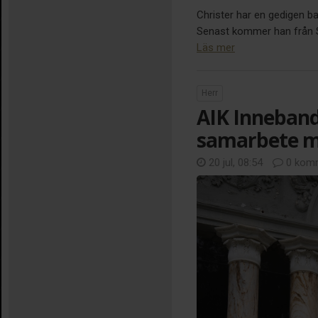
Christer har en gedigen b
Senast kommer han från Sir
Läs mer
Herr
AIK Inneband
samarbete m
20 jul, 08:54
0 komm