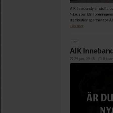
AIK Innebandy är stolta ö
Nike, som blir föreningens 
distributionspartner för 
Läs mer
Herr
AIK Inneband
29 jun, 09:45
0 kom