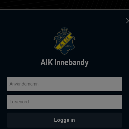
ag
Kontakt
dy
AIK Innebandy
andy Summer camp 2026
Komm
Användarnamn
Fre 14
Lösenord
Her
Skä
PROVTRÄNING - AIK AKADEMI I SOLNAHALLEN
an
Logga in
Senas