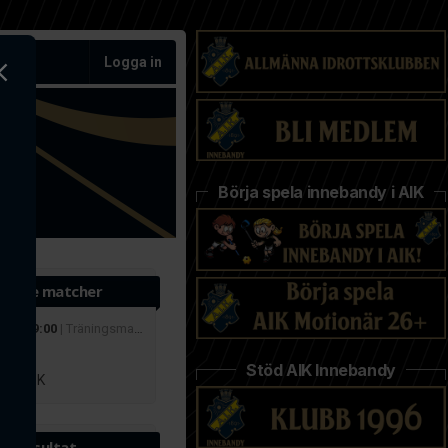
Logga in
Börja spela innebandy i AIK
ande matcher
 aug 19:00
| Träningsmatcher
r
Stöd AIK Innebandy
lby IBK
te resultat