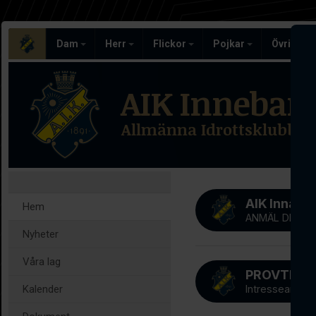
Dam
Herr
Flickor
Pojkar
Övriga l
AIK Inneban
Allmänna Idrottsklubben
AIK Innab
Hem
ANMÄL DIG NU
Nyheter
Våra lag
Kalender
Intresseanmäl