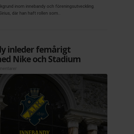
akgrund inom innebandy och föreningsutveckling.
ius, där han haft rollen som...
y inleder femårigt
ed Nike och Stadium
entarer