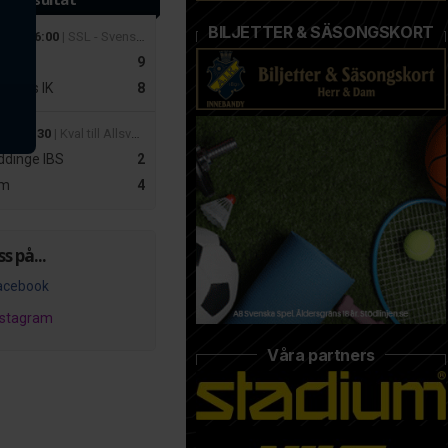
BILJETTER & SÄSONGSKORT
 mar 16:00
| SSL - Svenska Superligan Herrar
r
9
slätts IK
8
apr 19:30
| Kval till Allsvenskan Dam – Playoff 2
dinge IBS
2
m
4
ss på...
acebook
nstagram
Våra partners