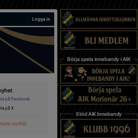
Logga in
Börja spela innebandy i AIK
nyhet
la på Facebook
la på X
Stöd AIK Innebandy
heter via RSS