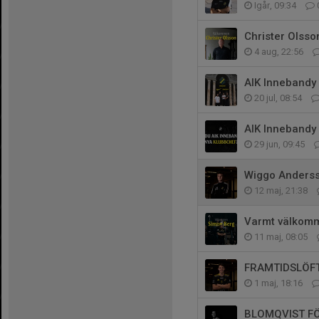
Igår, 09:34
Christer Olsso
4 aug, 22:56
AIK Innebandy
20 jul, 08:54
AIK Innebandy
29 jun, 09:45
Wiggo Andersso
12 maj, 21:38
Varmt välkomme
11 maj, 08:05
FRAMTIDSLÖFT
1 maj, 18:16
BLOMQVIST F