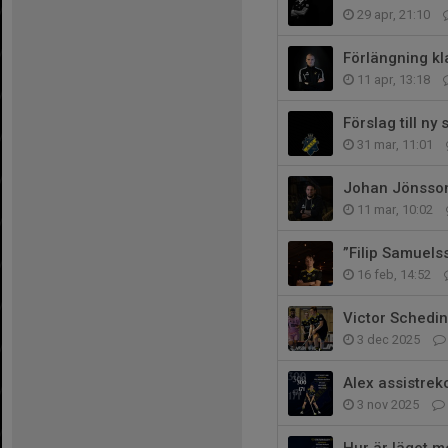
29 apr, 21:10
Förlängning kl
11 apr, 13:18
Förslag till ny
31 mar, 11:01
Johan Jönsson
11 mar, 10:02
”Filip Samuels
16 feb, 14:52
Victor Schedin
3 dec 2025
Alex assistrek
3 nov 2025
Hur är läget m