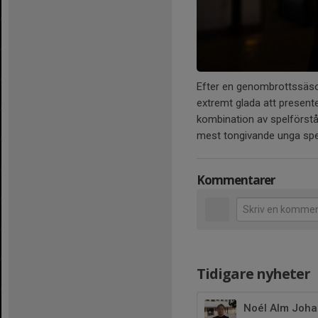
Efter en genombrottssäson
extremt glada att presen
kombination av spelförstå
mest tongivande unga spel
Kommentarer
Tidigare nyheter
Noél Alm Joha