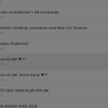
0
n blir ny klubbchef i AIK Innebandy
0
 inleder femårigt samarbete med Nike och Stadium
0
 söker Klubbchef
0
n till AIK! 🖤💛
0
n till AIK, Simon Berg! 🖤💛
0
ET ERIC GREN KLAR FÖR AIK
0
ÖRLÄNGER ÖVER 2028