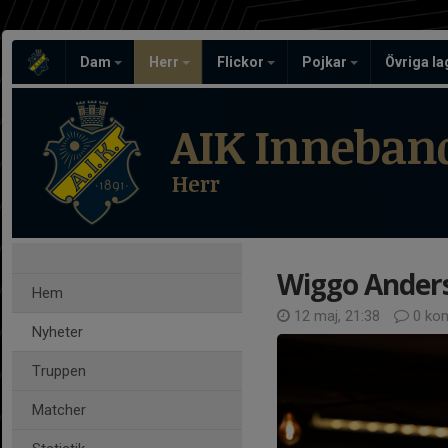
Dam
Herr
Flickor
Pojkar
Övriga l
AIK Inneban
Herr
Wiggo Anderss
Hem
12 maj, 21:38
0 ko
Nyheter
Truppen
Matcher