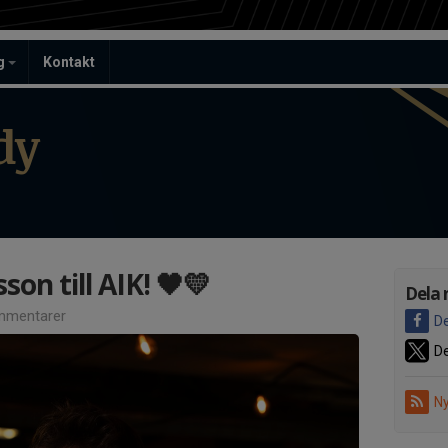
ag
Kontakt
dy
on till AIK! 🖤💛
Dela 
mmentarer
De
De
Ny