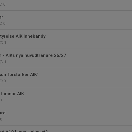
0
ar
0
 styrelse AIK Innebandy
1
 - AIKs nya huvudtränare 26/27
1
son förstärker AIK”
0
 lämnar AIK
1
ord
0
ed #19 Linus Hellqvist?