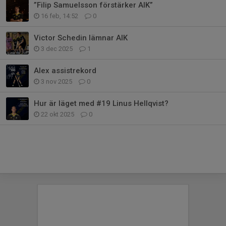
”Filip Samuelsson förstärker AIK”
16 feb, 14:52
0
Victor Schedin lämnar AIK
3 dec 2025
1
Alex assistrekord
3 nov 2025
0
Hur är läget med #19 Linus Hellqvist?
22 okt 2025
0