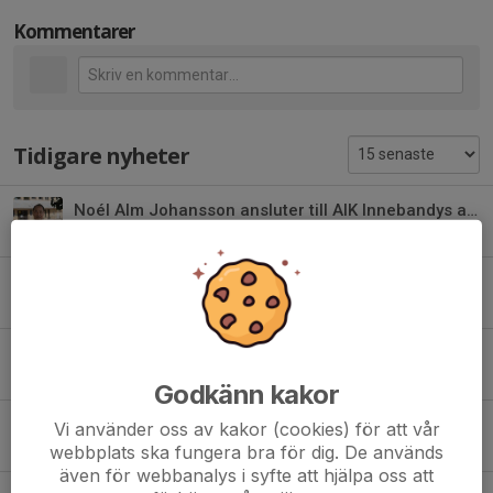
Kommentarer
Tidigare nyheter
Noél Alm Johansson ansluter till AIK Innebandys akademiverksamhet
6 aug, 09:34
0
Christer Olsson blir ny klubbchef i AIK Innebandy
4 aug, 22:56
0
AIK Innebandy inleder femårigt samarbete med Nike och Stadium
20 jul, 08:54
0
Godkänn kakor
AIK Innebandy söker Klubbchef
Vi använder oss av kakor (cookies) för att vår
29 jun, 09:45
0
webbplats ska fungera bra för dig. De används
även för webbanalys i syfte att hjälpa oss att