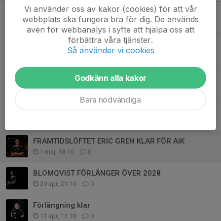
Vi använder oss av kakor (cookies) för att vår
AIK Innebandy inleder femårigt samarbete med Nike och Stadium
webbplats ska fungera bra för dig. De används
20 jul, 08:54
0
även för webbanalys i syfte att hjälpa oss att
förbättra våra tjänster.
AIK Innebandy söker Klubbchef
Så använder vi cookies
29 jun, 09:45
0
Wiggo Andersson till AIK! 🖤💛
Godkänn alla kakor
12 maj, 21:38
0
Bara nödvändiga
Varmt välkommen till AIK, Simon Berg! 🖤💛
11 maj, 08:05
0
FRAMTIDSLÖFTET ERIC GREN KLAR FÖR AIK
1 maj, 18:16
0
BLOMQVIST FÖRLÄNGER ÖVER 2028
29 apr, 21:10
0
Förlängning klar
11 apr, 13:18
0