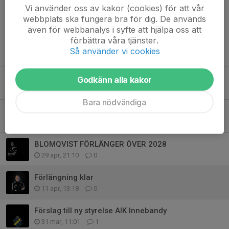
Vi använder oss av kakor (cookies) för att vår
AIK Innebandy söker Klubbchef
webbplats ska fungera bra för dig. De används
29 jun, 09:45
0
även för webbanalys i syfte att hjälpa oss att
förbättra våra tjänster.
Wiggo Andersson till AIK! 🖤💛
Så använder vi cookies
12 maj, 21:38
0
Varmt välkommen till AIK, Simon Berg! 🖤💛
Godkänn alla kakor
11 maj, 08:05
0
Bara nödvändiga
FRAMTIDSLÖFTET ERIC GREN KLAR FÖR AIK
1 maj, 18:16
0
BLOMQVIST FÖRLÄNGER ÖVER 2028
29 apr, 21:10
0
Förlängning klar
11 apr, 13:18
0
Förslag till ny styrelse AIK Innebandy
31 mar, 11:01
1