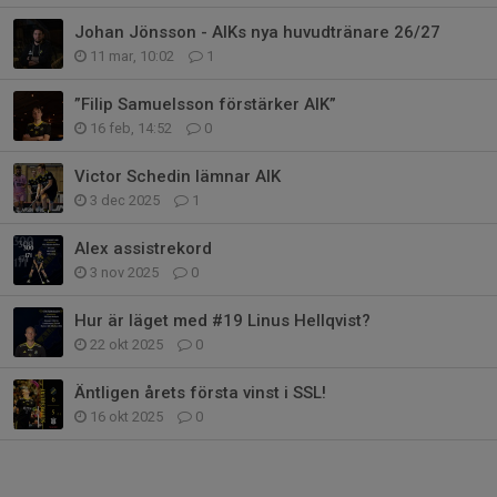
Johan Jönsson - AIKs nya huvudtränare 26/27
11 mar, 10:02
1
”Filip Samuelsson förstärker AIK”
16 feb, 14:52
0
Victor Schedin lämnar AIK
3 dec 2025
1
Alex assistrekord
3 nov 2025
0
Hur är läget med #19 Linus Hellqvist?
22 okt 2025
0
Äntligen årets första vinst i SSL!
16 okt 2025
0