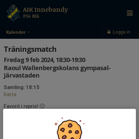
AIK Innebandy
P16 Blå
Logga in
Kalender
Träningsmatch
Fredag 9 feb 2024, 18:30-19:30
Raoul Wallenbergskolans gympasal-
Järvastaden
Samling: 18:15
Karta
Favorit i repris! 🙂
Vi har återigen blivit inbjudna att spela träningsmatch
mot AIK Innebandys lag P16 Järvastaden.