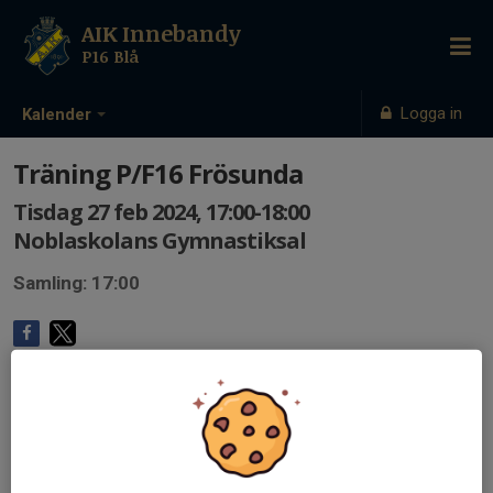
AIK Innebandy
P16 Blå
Logga in
Kalender
Träning P/F16 Frösunda
Tisdag 27 feb 2024, 17:00-18:00
Noblaskolans Gymnastiksal
Samling: 17:00