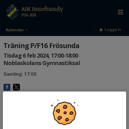
AIK Innebandy
P16 Blå
Logga in
Kalender
Träning P/F16 Frösunda
Tisdag 6 feb 2024, 17:00-18:00
Noblaskolans Gymnastiksal
Samling: 17:00