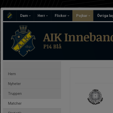
Dam
Herr
Flickor
Pojkar
Övriga l
AIK Inneban
P14 Blå
Hem
Nyheter
Truppen
Matcher