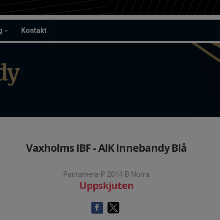
ag
Kontakt
dy
Vaxholms IBF - AIK Innebandy Blå
Pantamera P 2014 B Norra
Uppskjuten