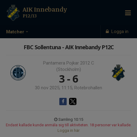
AIK Innebandy
P12/13
Logga in
Matcher
FBC Sollentuna - AIK Innebandy P12C
Pantamera Pojkar 2012 C
(Stockholm)
3 - 6
30 nov 2025, 11:15, Rotebrohallen
Samling 10:15
Endast kallade kunde anmäla sig till aktiviteten. 18 personer var kallade.
Logga in här