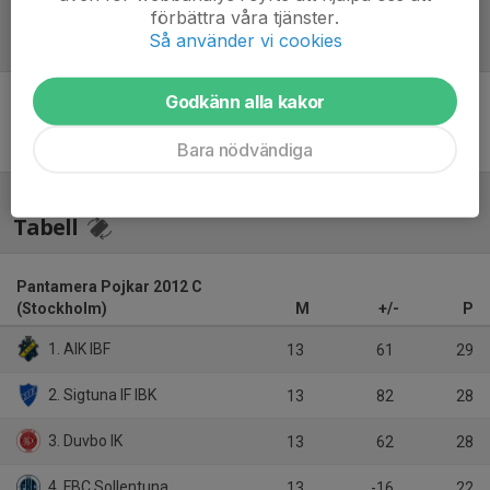
förbättra våra tjänster.
Så använder vi cookies
Referat
Godkänn alla kakor
Inget referat skrivet
Bara nödvändiga
Tabell
Pantamera Pojkar 2012 C
(Stockholm)
M
+/-
P
1. AIK IBF
13
61
29
2. Sigtuna IF IBK
13
82
28
3. Duvbo IK
13
62
28
4. FBC Sollentuna
13
-16
22