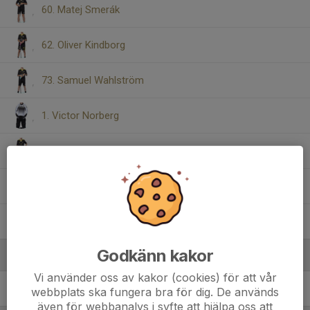
60. Matej Smerák
62. Oliver Kindborg
73. Samuel Wahlström
1. Victor Norberg
58. Vidar Loberg Ek
59. Vilhelm Svensson
51. Vítek Smerák
Godkänn kakor
Ledare
Vi använder oss av kakor (cookies) för att vår
Marek Smerak
Tränare
webbplats ska fungera bra för dig. De används
även för webbanalys i syfte att hjälpa oss att