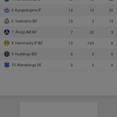
5. Kungsängens IF
13
12
20
6. Vaxholms IBF
13
3
13
7. Älvsjö AIK IBF
7
-35
3
8. Hammarby IF IBF
13
-169
0
9. Huddinge IBS
0
0
0
10. Mariebergs SK
0
0
0