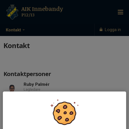
AIK Innebandy
P12/13
Logga in
Kontakt
Kontakt
Kontaktpersoner
Ruby Palmér
Lagledare
Mobil visas bara för inloggade
ruby.palmer@gmail.com