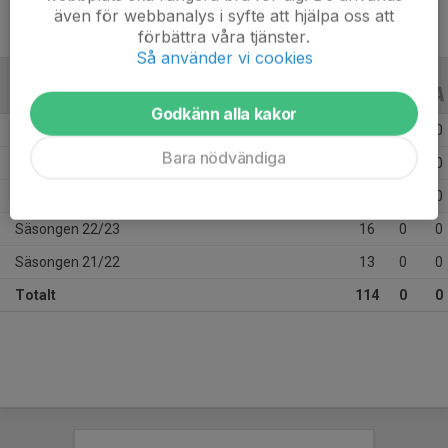
även för webbanalys i syfte att hjälpa oss att
förbättra våra tjänster.
Så använder vi cookies
ALLA SERIER
ALLA ÅR
Godkänn alla kakor
Säsongen 25/26
34
0
0
Bara nödvändiga
Säsongen 24/25
18
0
0
Säsongen 23/24
33
0
0
Säsongen 22/23
16
0
0
Säsongen 21/22
13
0
0
Totalt
114
0
0