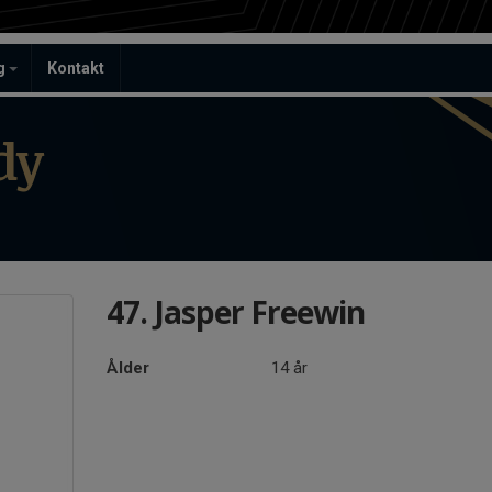
ag
Kontakt
dy
47. Jasper Freewin
Ålder
14 år