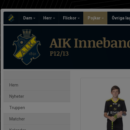
Dam
Herr
Flickor
Pojkar
Övriga l
AIK Inneban
P12/13
Hem
Nyheter
Truppen
Matcher