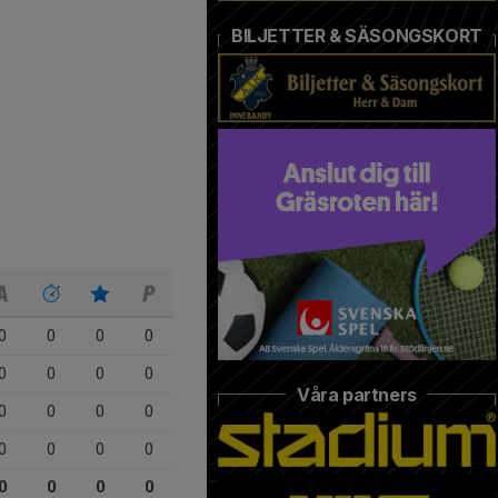
BILJETTER & SÄSONGSKORT
0
0
0
0
0
0
0
0
Våra partners
0
0
0
0
0
0
0
0
0
0
0
0