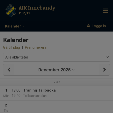
AIK Innebandy
P12/13
Logga in
Kalender
Kalender
Gå till idag
|
Prenumerera
December 2025
v.49
1
18:00
Träning Tallbacka
19:40
Mån
Tallbackaskolan
2
Tis