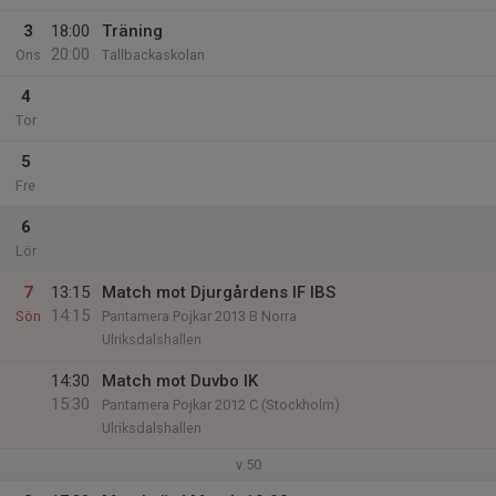
3
18:00
Träning
20:00
Ons
Tallbackaskolan
4
Tor
5
Fre
6
Lör
7
13:15
Match mot Djurgårdens IF IBS
14:15
Sön
Pantamera Pojkar 2013 B Norra
Ulriksdalshallen
14:30
Match mot Duvbo IK
15:30
Pantamera Pojkar 2012 C (Stockholm)
Ulriksdalshallen
v.50