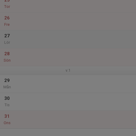
25
Tor
26
Fre
27
Lör
28
Sön
v.1
29
Mån
30
Tis
31
Ons