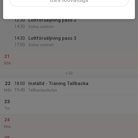
20
10:00
Lottförsäljning pass 1
17:00
Lör
Solna centrum
12:30
Lottförsäljning pass 2
14:30
Solna centrum
14:30
Lottförsäljning pass 3
17:00
Solna centrum
21
Sön
v.52
22
18:00
Inställd - Träning Tallbacka
19:40
Mån
Tallbackaskolan
23
Tis
24
Ons