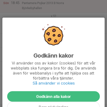
18:45
Sön
Pantamera Pojkar 2013 B Norra
Björkebyhallen
v.51
15
18:00
Träning Tallbacka
19:40
Mån
Tallbackaskolan
16
Tis
17
18:00
Träning
Godkänn kakor
20:00
Ons
Tallbackaskolan
Vi använder oss av kakor (cookies) för att vår
18:30
Match - Föräldra vs barn
webbplats ska fungera bra för dig. De används
20:00
Tallbacka sporthall
även för webbanalys i syfte att hjälpa oss att
förbättra våra tjänster.
18
Så använder vi cookies
Tor
19
Godkänn alla kakor
Fre
Bara nödvändiga