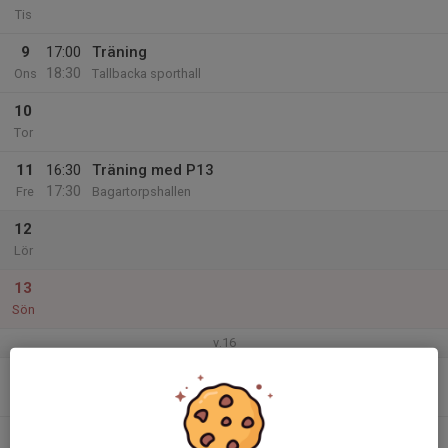
Tis
9
17:00
Träning
18:30
Ons
Tallbacka sporthall
10
Tor
11
16:30
Träning med P13
17:30
Fre
Bagartorpshallen
12
Lör
13
Sön
v.16
14
18:00
INSTÄLLD - Träning
19:30
Mån
Tallbacka sporthall
15