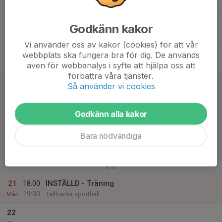
Tis
16
17:00
INSTÄLLD - Träning
Godkänn kakor
18:30
Ons
Tallbacka sporthall
Vi använder oss av kakor (cookies) för att vår
17
webbplats ska fungera bra för dig. De används
Tor
även för webbanalys i syfte att hjälpa oss att
förbättra våra tjänster.
18
16:30
INSTÄLLD- Träning med P13
Så använder vi cookies
17:30
Fre
Bagartorpshallen
19
Godkänn alla kakor
Lör
Bara nödvändiga
20
Sön
v.17
21
18:00
INSTÄLLD - Träning
19:30
Mån
Tallbacka sporthall
22