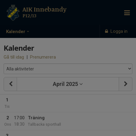
AIK Innebandy
P12/13
Logga in
Kalender
Kalender
Gå till idag
|
Prenumerera
April 2025
1
Tis
2
17:00
Träning
18:30
Ons
Tallbacka sporthall
3