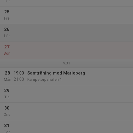
Tor
25
Fre
26
Lör
27
Sön
v.31
28
19:00
Samträning med Marieberg
21:00
Mån
Kämpetorpshallen 1
29
Tis
30
Ons
31
Tor