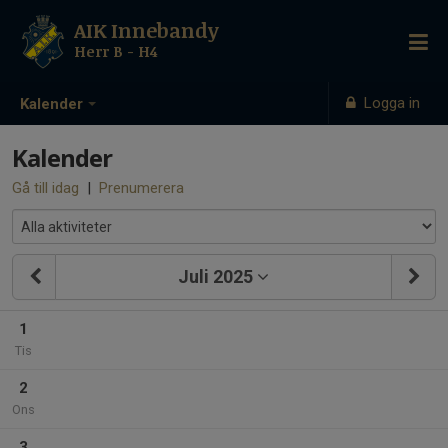
AIK Innebandy
Herr B - H4
Logga in
Kalender
Kalender
Gå till idag
|
Prenumerera
Juli 2025
1
Tis
2
Ons
3