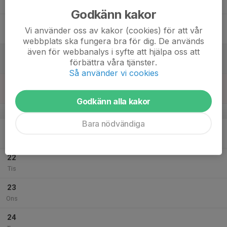
Tor
Godkänn kakor
18
Vi använder oss av kakor (cookies) för att vår
Fre
webbplats ska fungera bra för dig. De används
även för webbanalys i syfte att hjälpa oss att
19
förbättra våra tjänster.
Lör
Så använder vi cookies
20
Sön
Godkänn alla kakor
v.30
Bara nödvändiga
21
19:00
Samträning med Marieberg
21:00
Mån
Kämpetorpshallen 1
22
Tis
23
Ons
24