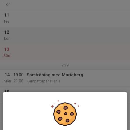
Tor
11
Fre
12
Lör
13
Sön
v.29
14
19:00
Samträning med Marieberg
21:00
Mån
Kämpetorpshallen 1
15
Tis
16
Ons
17