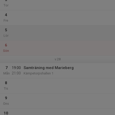
Tor
4
Fre
5
Lör
6
Sön
v.28
7
19:00
Samträning med Marieberg
21:00
Mån
Kämpetorpshallen 1
8
Tis
9
Ons
10