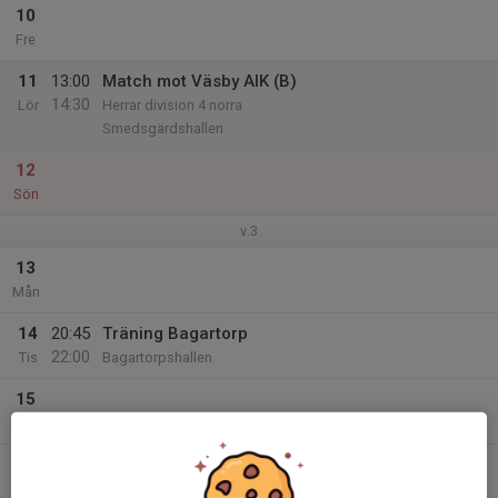
10
Fre
11
13:00
Match mot Väsby AIK (B)
14:30
Lör
Herrar division 4 norra
Smedsgärdshallen
12
Sön
v.3
13
Mån
14
20:45
Träning Bagartorp
22:00
Tis
Bagartorpshallen
15
Ons
16
20:45
Träning Bagartorp
22:00
Tor
Bagartorpshallen