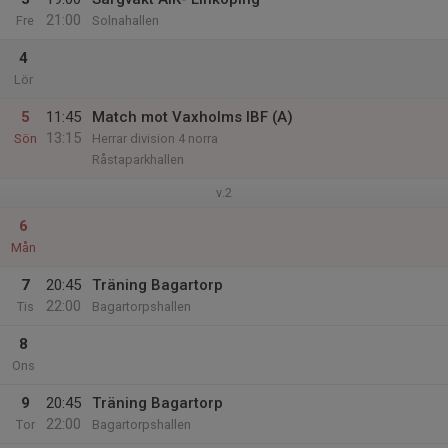
21:00
Fre
Solnahallen
4
Lör
5
11:45
Match mot Vaxholms IBF (A)
13:15
Sön
Herrar division 4 norra
Råstaparkhallen
v.2
6
Mån
7
20:45
Träning Bagartorp
22:00
Tis
Bagartorpshallen
8
Ons
9
20:45
Träning Bagartorp
22:00
Tor
Bagartorpshallen