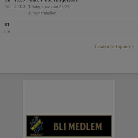
30
19:30
Match mot Tungelsta IF
21:00
Tor
Träningsmatcher 24/25
Tungelstahallen
31
Fre
Tillbaka till toppen