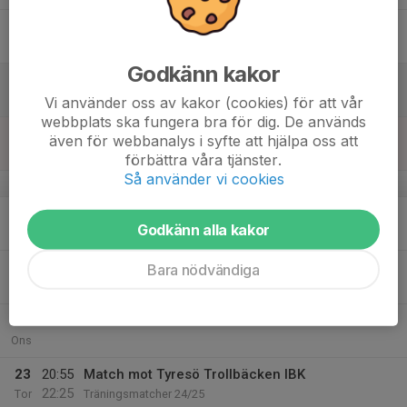
17
Fre
Godkänn kakor
18
Lör
Vi använder oss av kakor (cookies) för att vår
webbplats ska fungera bra för dig. De används
19
även för webbanalys i syfte att hjälpa oss att
Sön
förbättra våra tjänster.
Så använder vi cookies
v.4
20
Godkänn alla kakor
Mån
21
20:45
Träning Bagartorp
Bara nödvändiga
22:00
Tis
Bagartorpshallen
22
Ons
23
20:55
Match mot Tyresö Trollbäcken IBK
22:25
Tor
Träningsmatcher 24/25