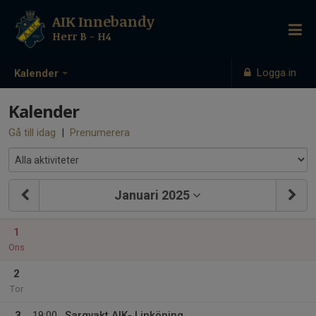
AIK Innebandy
Herr B - H4
Logga in
Kalender
Kalender
Gå till idag
|
Prenumerera
Januari 2025
1
Ons
2
Tor
3
19:00
Sargvakt AIK- Linköping