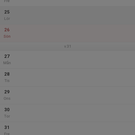
Fre
25
Lör
26
Sön
v.31
27
Mån
28
Tis
29
Ons
30
Tor
31
Fre