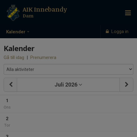
AIK Innebandy
Dam
Logga in
Kalender
Kalender
Gå till idag
|
Prenumerera
Juli 2026
1
Ons
2
Tor
3