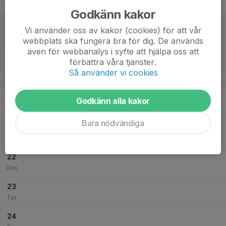
Fre
Godkänn kakor
18
Vi använder oss av kakor (cookies) för att vår
Lör
webbplats ska fungera bra för dig. De används
även för webbanalys i syfte att hjälpa oss att
19
förbättra våra tjänster.
Sön
Så använder vi cookies
v.30
20
Godkänn alla kakor
Mån
Bara nödvändiga
21
Tis
22
Ons
23
Tor
24