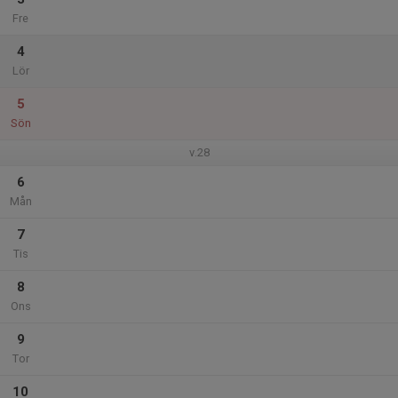
Fre
4
Lör
5
Sön
v.28
6
Mån
7
Tis
8
Ons
9
Tor
10