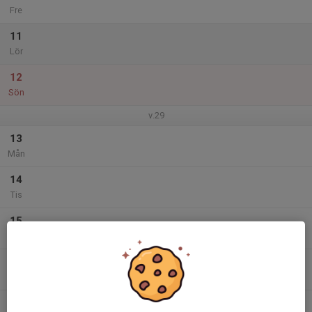
Fre
11
Lör
12
Sön
v.29
13
Mån
14
Tis
15
Ons
16
Tor
17