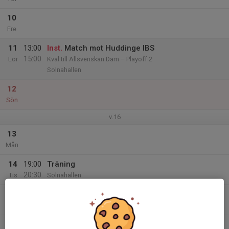
10
Fre
11
13:00
Inst.
Match mot Huddinge IBS
15:00
Lör
Kval till Allsvenskan Dam – Playoff 2
Solnahallen
12
Sön
v.16
13
Mån
14
19:00
Träning
20:30
Tis
Solnahallen
15
19:00
Träning
20:30
Ons
Solnahallen
16
18:00
OBS!! Informationskväll UPPSKJUTEN!!