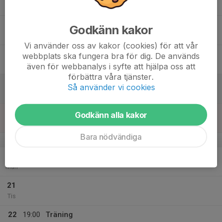
20:00
Tor
Solnahallen
18:15
Träning
Godkänn kakor
20:00
Solnahallen
Vi använder oss av kakor (cookies) för att vår
17
webbplats ska fungera bra för dig. De används
Fre
även för webbanalys i syfte att hjälpa oss att
förbättra våra tjänster.
18
Så använder vi cookies
Lör
19
Godkänn alla kakor
Sön
Bara nödvändiga
v.17
20
Mån
21
Tis
22
19:00
Träning