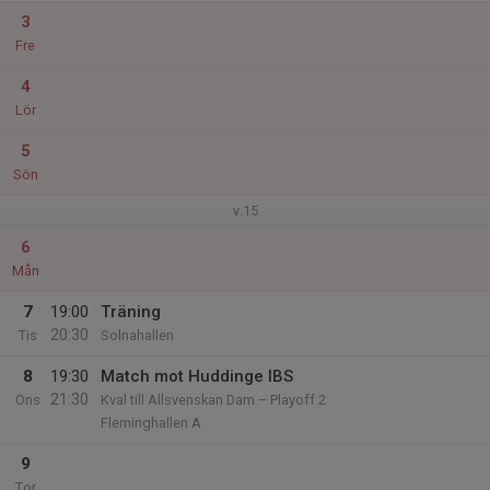
3
Fre
4
Lör
5
Sön
v.15
6
Mån
7
19:00
Träning
20:30
Tis
Solnahallen
8
19:30
Match mot Huddinge IBS
21:30
Ons
Kval till Allsvenskan Dam – Playoff 2
Fleminghallen A
9
Tor