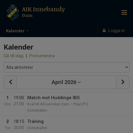
AIK Innebandy
Dam
Logga in
Kalender
Kalender
Gå till idag
|
Prenumerera
April 2026
1
19:00
Match mot Huddinge IBS
21:00
Ons
Kval till Allsvenskan Dam – Playoff 2
Solnahallen
2
18:15
Träning
20:00
Tor
Solnahallen