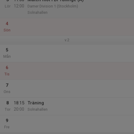
12:00
Lör
Damer Division 1 (Stockholm)
Solnahallen
4
Sön
v.2
5
Mån
6
Tis
7
Ons
8
18:15
Träning
20:00
Tor
Solnahallen
9
Fre