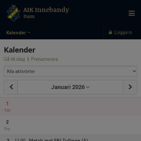
AIK Innebandy
Dam
Logga in
Kalender
Kalender
Gå till idag
|
Prenumerera
Januari 2026
1
Tor
2
Fre
3
11:00
Match mot FBI Tullinge (A)