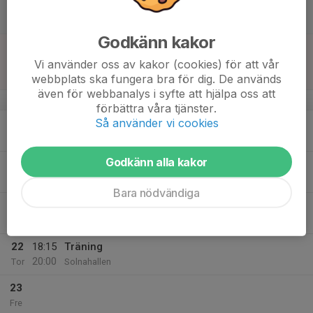
17
Lör
Godkänn kakor
18
11:00
Match mot FBC Kungsholmen (A)
12:00
Sön
Damer Division 1 (Stockholm)
Vi använder oss av kakor (cookies) för att vår
Solnahallen
webbplats ska fungera bra för dig. De används
även för webbanalys i syfte att hjälpa oss att
v.4
förbättra våra tjänster.
Så använder vi cookies
19
Mån
Godkänn alla kakor
20
19:00
Träning
20:30
Tis
Solnahallen
Bara nödvändiga
21
Ons
22
18:15
Träning
20:00
Tor
Solnahallen
23
Fre