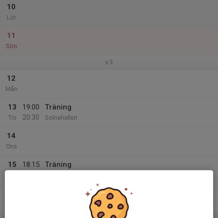
10
Lör
11
Sön
v.3
12
Mån
13
19:00
Träning
20:30
Tis
Solnahallen
14
Ons
15
18:15
Träning
20:00
Tor
Solnahallen
16
Fre