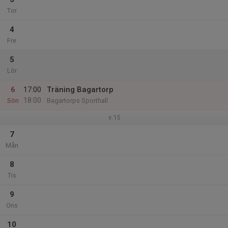
Tor
4
Fre
5
Lör
6
17:00
Träning Bagartorp
18:00
Sön
Bagartorps Sporthall
v.15
7
Mån
8
Tis
9
Ons
10