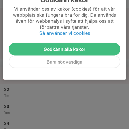
Tor
Vi använder oss av kakor (cookies) för att vår
18
webbplats ska fungera bra för dig. De används
Fre
även för webbanalys i syfte att hjälpa oss att
förbättra våra tjänster.
19
Så använder vi cookies
Lör
20
17:00
INSTÄLLD - Träning Bagartorp
Godkänn alla kakor
18:00
Sön
Bagartorps Sporthall
Bara nödvändiga
v.17
21
Mån
22
Tis
23
Ons
24