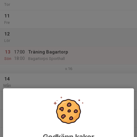
Tor
11
Fre
12
Lör
13
17:00
Träning Bagartorp
18:00
Sön
Bagartorps Sporthall
v.16
14
Mån
15
Tis
16
Ons
17
Godkänn kakor