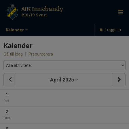
AIK Innebandy
P18/19 Svart
Logga in
Kalender
Kalender
Gå till idag
|
Prenumerera
April 2025
1
Tis
2
Ons
3