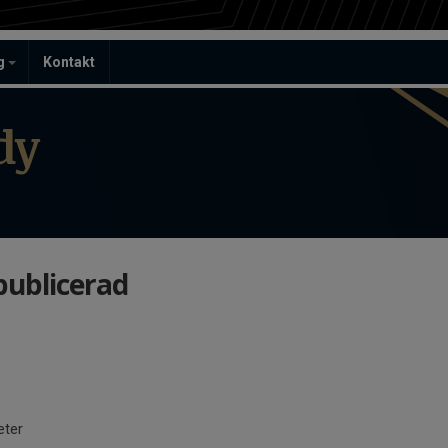
ag
Kontakt
dy
publicerad
eter