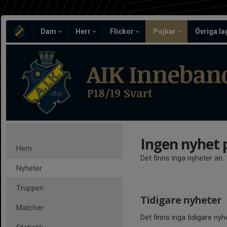
Dam
Herr
Flickor
Pojkar
Övriga l
AIK Inneban
P18/19 Svart
Ingen nyhet 
Hem
Det finns inga nyheter än.
Nyheter
Truppen
Tidigare nyheter
Matcher
Det finns inga tidigare nyh