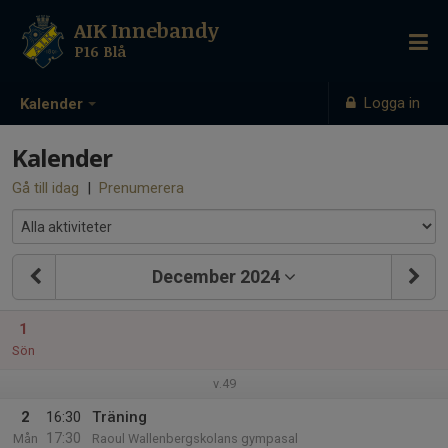
AIK Innebandy
P16 Blå
Logga in
Kalender
Kalender
Gå till idag
|
Prenumerera
December 2024
1
Sön
v.49
2
16:30
Träning
17:30
Mån
Raoul Wallenbergskolans gympasal