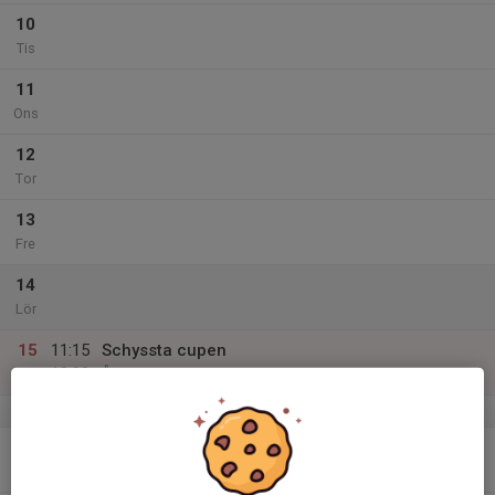
10
Tis
11
Ons
12
Tor
13
Fre
14
Lör
15
11:15
Schyssta cupen
13:00
Sön
Återkommer om plats
v.51
16
16:30
Träning
17:30
Mån
Raoul Wallenbergskolans gympasal