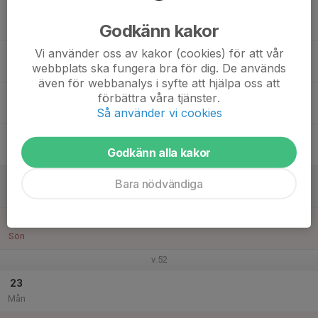
17
Godkänn kakor
Tis
Vi använder oss av kakor (cookies) för att vår
18
webbplats ska fungera bra för dig. De används
Ons
även för webbanalys i syfte att hjälpa oss att
19
förbättra våra tjänster.
Tor
Så använder vi cookies
20
Godkänn alla kakor
Fre
21
Bara nödvändiga
Lör
22
Sön
v.52
23
Mån