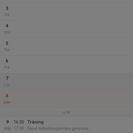
3
Tis
4
Ons
5
Tor
6
Fre
7
Lör
8
Sön
v.50
9
16:30
Träning
17:30
Mån
Raoul Wallenbergskolans gympasal