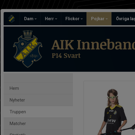
Dam
Herr
Flickor
Pojkar
Övriga l
AIK Inneban
P14 Svart
Hem
Nyheter
Truppen
Matcher