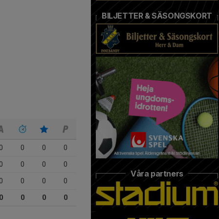
BILJETTER & SÄSONGSKORT
0
0
0
0
0
0
0
0
Våra partners
0
0
0
0
0
0
0
0