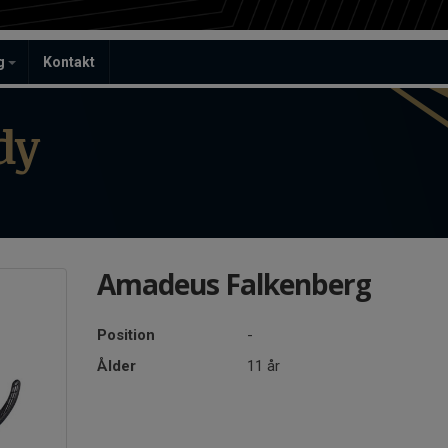
ag
Kontakt
dy
Amadeus Falkenberg
Position
-
Ålder
11 år