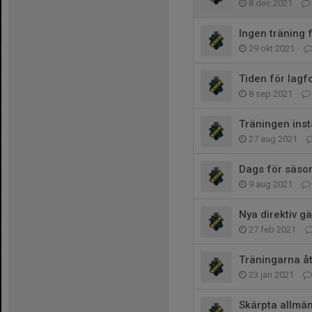
8 dec 2021
Ingen träning 
29 okt 2021
Tiden för lagf
8 sep 2021
Träningen inst
27 aug 2021
Dags för säson
9 aug 2021
Nya direktiv 
27 feb 2021
Träningarna åt
23 jan 2021
Skärpta allmä