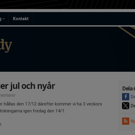
ag
Kontakt
dy
r jul och nyår
Dela 
entarer
De
r hållas den 17/12 därefter kommer vi ha 3 veckors
De
 träningarna igen fredag den 14/1.
Ny
n!