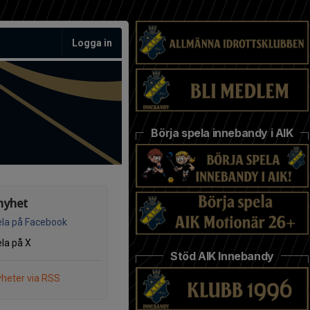
Logga in
Börja spela innebandy i AIK
nyhet
la på Facebook
la på X
Stöd AIK Innebandy
heter via RSS