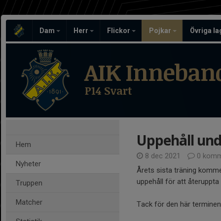
Dam
Herr
Flickor
Pojkar
Övriga l
AIK Inneban
P14 Svart
Uppehåll unde
Hem
8 dec 2021
0 komm
Nyheter
Årets sista träning komme
uppehåll för att återuppta
Truppen
Matcher
Tack för den här termine