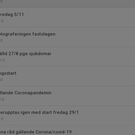
0
fredag 5/11
0
otograferingen fastslagen
0
älld 27/8 pga sjukdomar
0
gsstart.
0
gällande Coronapandemin
0
erupptas igen med start fredag 29/1
0
nna råd gällande Corona/covid-19