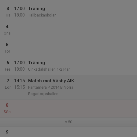
3
17:00
Träning
18:00
Tis
Tallbackaskolan
4
Ons
5
Tor
6
17:00
Träning
18:00
Fre
Ulriksdalshallen 1/2 Plan
7
14:15
Match mot Väsby AIK
15:15
Lör
Pantamera P 2014 B Norra
Bagartorpshallen .
8
Sön
v.50
9