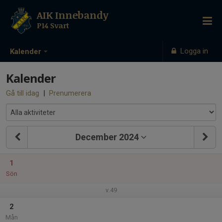
AIK Innebandy
P14 Svart
Logga in
Kalender
Kalender
Gå till idag
|
Prenumerera
December 2024
1
Sön
v.49
2
Mån