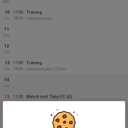
Mån
10
17:00
Träning
18:00
Tis
Tallbackaskolan
11
Ons
12
Tor
13
17:00
Träning
18:00
Fre
Ulriksdalshallen 1/2 Plan
14
Lör
15
11:00
Match mot Täby FC (A)
12:00
Sön
Pantamera P 2014 B Norra
Ulriksdalshallen
v.51
16