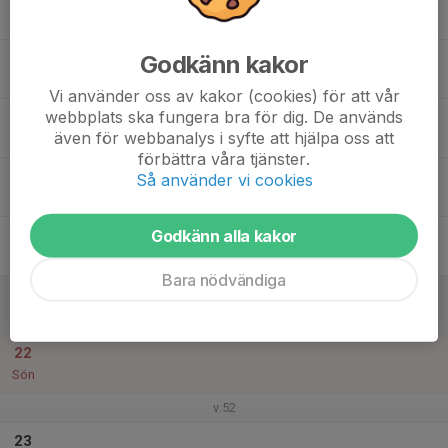
Mån
17
17:00
Träning
Godkänn kakor
18:00
Tis
Tallbackaskolan
Vi använder oss av kakor (cookies) för att vår
webbplats ska fungera bra för dig. De används
18
även för webbanalys i syfte att hjälpa oss att
Ons
förbättra våra tjänster.
19
Så använder vi cookies
Tor
Godkänn alla kakor
20
17:00
INSTÄLLD Träning
18:00
Fre
Ulriksdalshallen 1/2 Plan
Bara nödvändiga
21
Lör
22
Sön
v.52
23