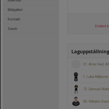
Kalender
Bildgalleri
Kontakt
Endast ka
Swish
Laguppställnin
21. Arne Hed
, A
1. Luka Miljkovic
73. Samuel Wah
59. Vilhelm Sve