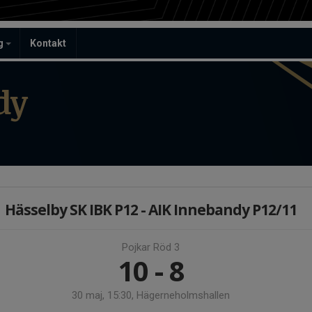
ag
Kontakt
dy
Hässelby SK IBK P12 - AIK Innebandy P12/11
Pojkar Röd 3
10 - 8
30 maj, 15:30, Hägerneholmshallen