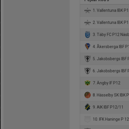
1. Vallentuna IBK P1
2. Vallentuna IBK P1
3. Täby FC P12 Näs
4. Åkersberga IBF P
5. Jakobsbergs IBF 
6. Jakobsbergs IBF 
7. Ängby IF P12
8. Hässelby SK IBK 
9. AIK IBF P12/11
10. IFK Haninge P 1