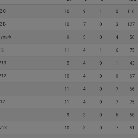
2 C
10
9
1
0
116
2 B
10
7
0
3
127
bypark
9
5
0
4
56
12
11
4
1
6
75
P13
5
4
0
1
43
P12
10
4
0
6
67
11
4
0
7
66
P12
11
4
0
7
75
9
3
0
6
58
2/13
10
3
0
7
51