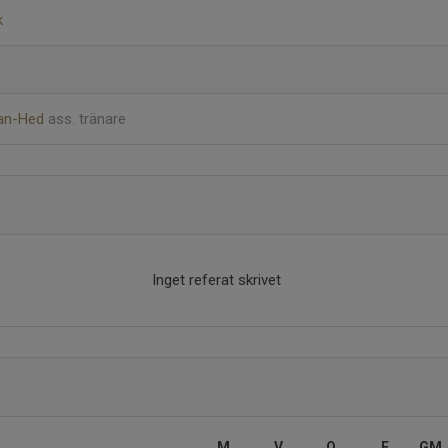
k
man-Hed
ass. tränare
Inget referat skrivet
M
V
O
F
GM