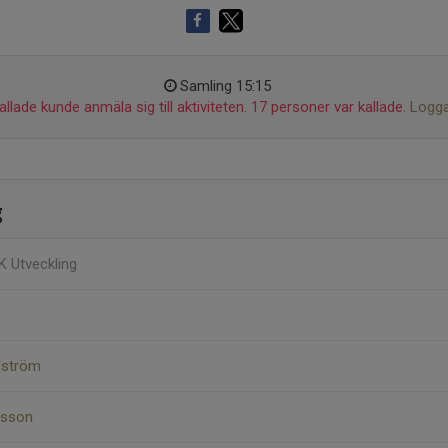
Samling 15:15
llade kunde anmäla sig till aktiviteten. 17 personer var kallade.
Logga
g
IK Utveckling
lström
nsson