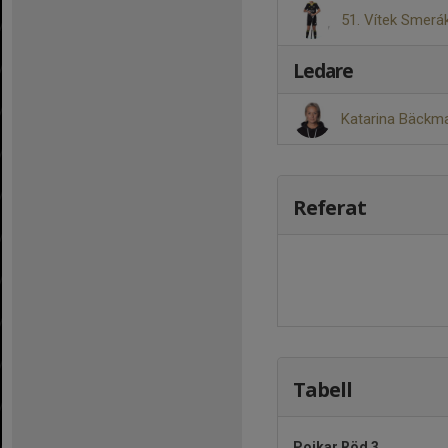
51. Vítek Smerá
Ledare
Katarina Bäck
Referat
Tabell
Pojkar Röd 3