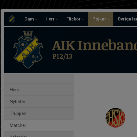
Dam
Herr
Flickor
Pojkar
Övriga l
AIK Inneban
P12/13
Hem
Nyheter
Truppen
Matcher