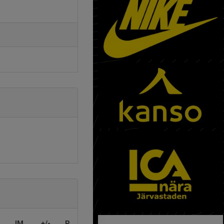
IM
+/-
P