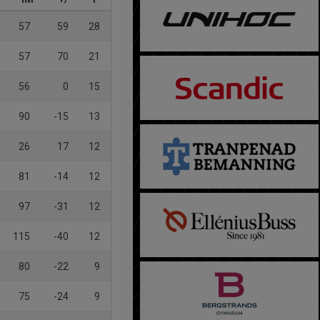
57
59
28
57
70
21
56
0
15
90
-15
13
26
17
12
81
-14
12
97
-31
12
115
-40
12
80
-22
9
75
-24
9