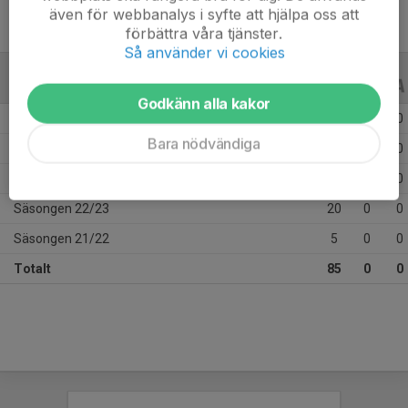
även för webbanalys i syfte att hjälpa oss att
förbättra våra tjänster.
Så använder vi cookies
ALLA SERIER
ALLA ÅR
Godkänn alla kakor
Säsongen 25/26
22
0
0
Bara nödvändiga
Säsongen 24/25
15
0
0
Säsongen 23/24
23
0
0
Säsongen 22/23
20
0
0
Säsongen 21/22
5
0
0
Totalt
85
0
0